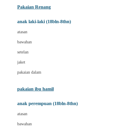
Buggygear
Pakaian Renang
Bumkins
anak laki-laki (18bln-8thn)
C
atasan
Cetaphil
bawahan
Chicco
setelan
Childlife
jaket
Clevamama
pakaian dalam
Cocolatte
Cottonseeds
pakaian ibu hamil
Cozy N Safe
anak perempuan (18bln-8thn)
Crane
atasan
Cybex
bawahan
D