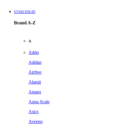
STARLINK4D
Brand A-Z
A
Addo
Adidas
Airfree
Alamii
Amara
Aqua Scale
Asics
Aveeno