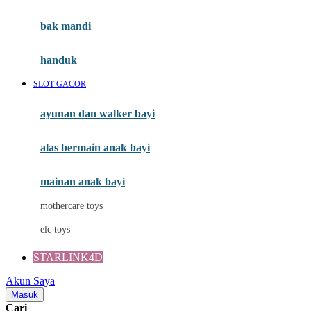
Mini Monkey
Moby
bak mandi
Momami
handuk
Mothercare
SLOT GACOR
Mustela
ayunan dan walker bayi
My Buddy Tag
My K
alas bermain anak bayi
N
mainan anak bayi
Naif
mothercare toys
Nike
elc toys
Nordic Natural
STARLINK4D
Nuby
Akun Saya
Nuna
Masuk
Cari