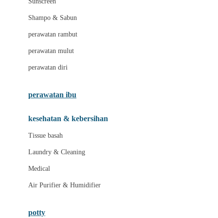
Sunscreen
London Taxi
Shampo & Sabun
Love To Dream
perawatan rambut
perawatan mulut
M
perawatan diri
Magformers
Mama's Choice
perawatan ibu
Mamas&Papas
kesehatan & kebersihan
Mamaway
Tissue basah
Maxi Cosi
Laundry & Cleaning
Megabloks
Medical
Micro
Air Purifier & Humidifier
MiDeer
Mimi & Lula
potty