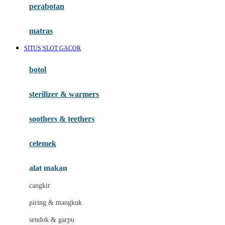
perabotan
Happy Tummy
Hauck
matras
Havaianas
SITUS SLOT GACOR
Hegen
botol
Hot Wheels
sterilizer & warmers
Hybrid
soothers & teethers
I
Inlacta DHA
celemek
Interlac
alat makan
Ivenet
cangkir
J
piring & mangkuk
Jack N Jill
sendok & garpu