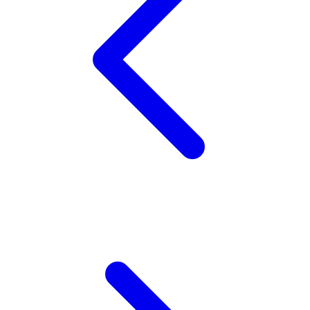
Twistshake
TY Toys
U
V
Veja
✧
Vitaflow
✦
Vtech
W
Waterland
Wellness