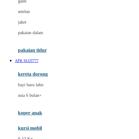
gaun
Dae Organics
setelan
Docare
jaket
Doona
pakaian dalam
Down To Earth
Drew
pakaian tidur
Dr. Brown's
APK SLOT777
E
kereta dorong
ELC
bayi baru lahir
Ergobaby
usia 6 bulan+
Expert Care
koper anak
Ezyroller
kursi mobil
F
0-13 Kg