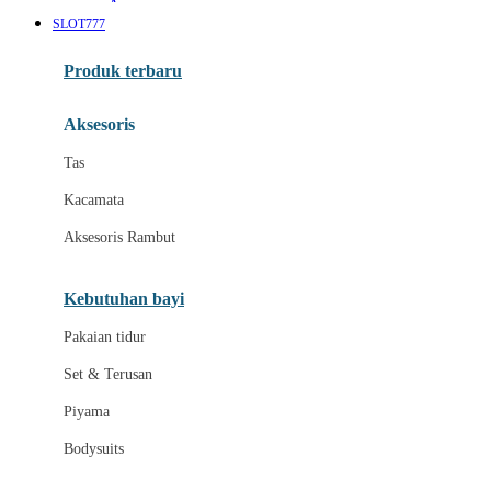
Awan
SLOT777
Azetabio
Produk terbaru
B
Aksesoris
Baabaasheepz
Tas
Babiators
Kacamata
Baby Dove
Aksesoris Rambut
Baby Jogger
Baby Rovega
Kebutuhan bayi
Babybee
Pakaian tidur
Banana Boat
Set & Terusan
Banz
Piyama
Barbie
Bodysuits
Beaba