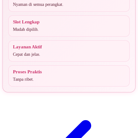
Nyaman di semua perangkat.
Squishmallows
Starbooks
Slot Lengkap
Stick-O
Mudah dipilih.
Stokke
Layanan Aktif
Sudocrem
Cepat dan jelas.
Sumimo
Sunnylife
Proses Praktis
Tanpa ribet.
Sun-Staches
Swimava
T
Tommee Tippee
Trunki
Tutti Bambini